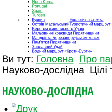
North Korea
Portugal
Spain
Turkish
Куквин
Екологічна стежка
Острів Масальський
Туристичний маршрут
Берегом живописного Удаю
Мальовничі краєвиди Пирятинщини
Мандрівка Березоворудським краєм
Пам’ятки Пирятинщини
Заплавний Удай
Водний маршрут «Кроти-Бурти»
Ви тут:
Головна
Про па
Науково-дослідна
Цілі
НАУКОВО-ДОСЛІДНА