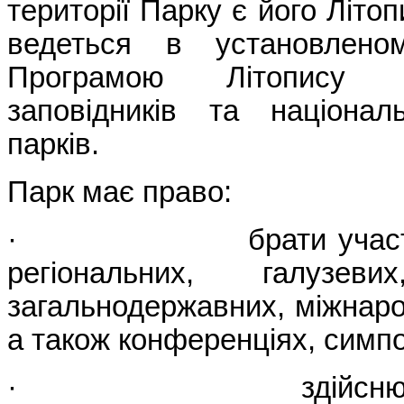
території Парку є його Літо
ведеться в установлено
Програмою Літопису 
заповідників та націонал
парків.
Парк має право:
· брати участь в е
регіональних, галузеви
загальнодержавних, міжнар
а також конференціях, симп
· здійснювати н