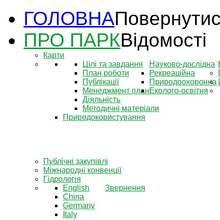
ГОЛОВНА
Повернутис
ПРО ПАРК
Відомості
Карти
Цілі та завдання
Науково-дослідна
План роботи
Рекреаційна
Публікації
Природоохоронна
Менеджмент план
Еколого-освітня
Діяльність
Методичні матеріали
Природокористування
Публічні закупівлі
Міжнародні конвенції
Гідрологія
English
Звернення
China
Germany
Italy