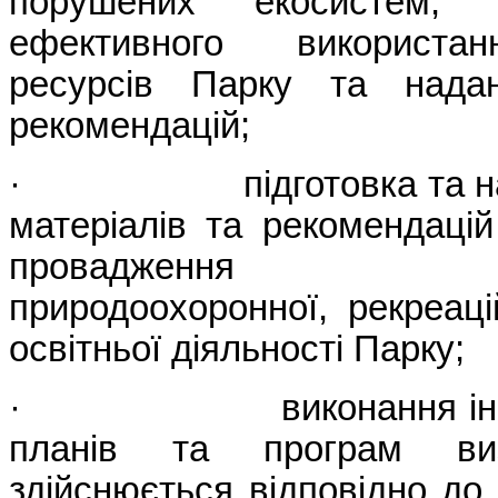
порушених екосистем, 
ефективного використа
ресурсів Парку та надан
рекомендацій;
· підготовка та нада
матеріалів та рекомендаці
провадження госп
природоохоронної, рекреаці
освітньої діяльності Парку;
· виконання інших 
планів та програм ви
здійснюється відповідно до 