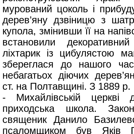
мурований цоколь і прибуд
дерев’яну дзвіницю з шат
купола, змінивши її на напі
встановили декоративний
ліхтарик із цибулястою ма
збереглася до нашого час
небагатьох діючих дерев’я
ст. на Полтавщині. З 1889 р.
- Михайлівській церкві д
приходська школа. Зако
священик Данило Базилевс
псаломщиком був Яків 