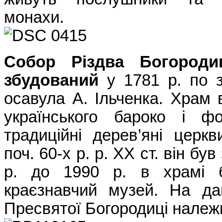
монахи.
Собор Різдва Богороди
збудований
у 1781 р. по з
осавула А. Ільченка. Храм 
українського бароко і ф
традиційні дерев’яні церк
поч. 60-х р. р. ХХ ст. він бу
р. до 1990 р. в храмі 
краєзнавчий музей. На да
Пресвятої Богородиці нале