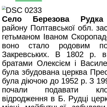
Село Березова Рудка
району Полтавської обл. за
гетьманом Іваном Скоропад
воно стало родовим по
Закревських. В 1802 р. в
братами Олексієм і Васил
була збудована церква Пресв
була діючою до 1952 р. З 19
почали подавати кло
відродження в Б. Рудці церк