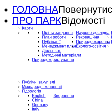
ГОЛОВНА
Повернутис
ПРО ПАРК
Відомості
Карти
Цілі та завдання
Науково-дослідна
План роботи
Рекреаційна
Публікації
Природоохоронна
Менеджмент план
Еколого-освітня
Діяльність
Методичні матеріали
Природокористування
Публічні закупівлі
Міжнародні конвенції
Гідрологія
English
Звернення
China
Germany
Italy