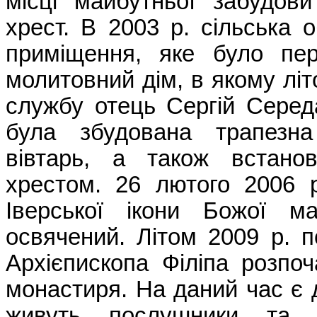
місці майбутньої забудов
хрест. В 2003 р. сільська
приміщення, яке було пер
молитовний дім, в якому літ
службу отець Сергій Серед
була збудована трапезн
вівтарь, а також встано
хрестом. 26 лютого 2006 
Іверської ікони Божої м
освячений. Літом 2009 р. 
Архієпископа Філіпа розпо
монастиря. На даний час є д
живуть послушники та к