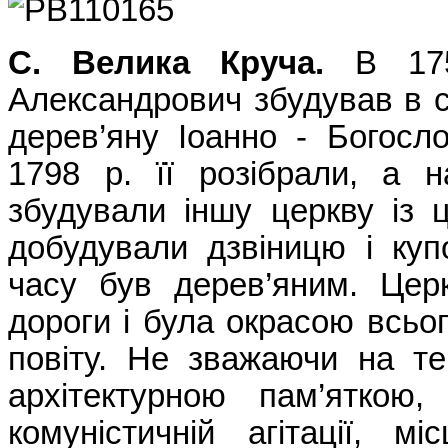
С. Велика Круча.
В 1751
Александрович збудував в 
дерев’яну Іоанно - Богосл
1798 р. її розібрали, а 
збудували іншу церкву із 
добудували дзвіницю і куп
часу був дерев’яним. Цер
дороги і була окрасою всьо
повіту. Не зважаючи на т
архітектурною пам’яткою,
комуністичній агітації, м