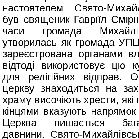
настоятелем Свято-Михайл
був священик Гавріїл Смір
часи громада Михайлі
утворилась як громада УПЦ
зареєстрована органами вл
відтоді використовує цю к
для релігійних відправ. 
церкву знаходиться на зах
храму височіють хрести, які
кінцями вказують напрямок п
Церква пишається баг
давнини. Свято-Михайлівсь