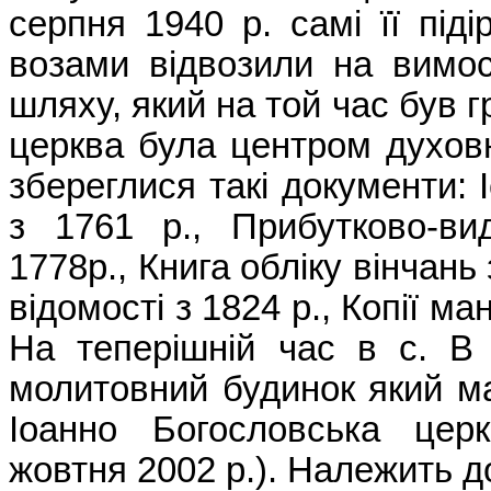
серпня 1940 р. самі її піді
возами відвозили на вимос
шляху, який на той час був г
церква була центром духовн
збереглися такі документи: 
з 1761 р., Прибутково-ви
1778р., Книга обліку вінчань 
відомості з 1824 р., Копії ма
На теперішній час в с. В
молитовний будинок який м
Іоанно Богословська церк
жовтня 2002 р.). Належить 