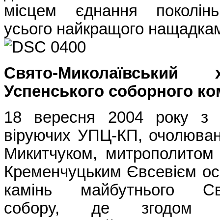
місцем єднання поколін
усього найкращого нащадка
Свято-Миколаївський
Успенського соборного ко
18 вересня 2004 року з і
віруючих УПЦ-КП, очолюван
Микитчуком, митрополитом
Кременчуцьким Євсевієм ос
камінь майбутнього Свя
собору, де згодом в