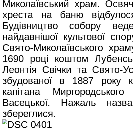
Миколаївський храм. Освяч
хреста на баню відбулос
Будівництво собору вед
найдавнішої культової спо
Свято-Миколаївського храм
1690 році коштом Лубенсь
Леонтія Свічки та Свято-У
збудованої в 1887 року 
капітана Миргородськог
Васецької. Нажаль назв
збереглися.