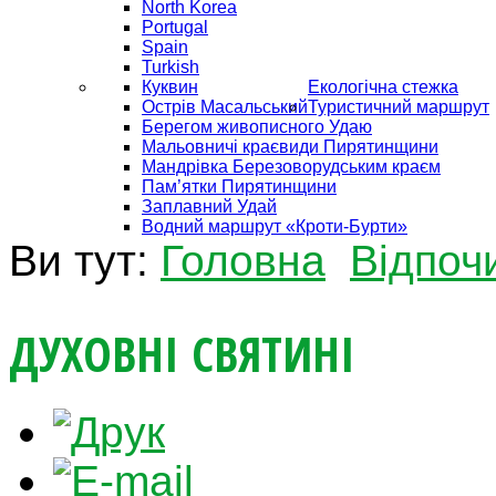
North Korea
Portugal
Spain
Turkish
Куквин
Екологічна стежка
Острів Масальський
Туристичний маршрут
Берегом живописного Удаю
Мальовничі краєвиди Пирятинщини
Мандрівка Березоворудським краєм
Пам’ятки Пирятинщини
Заплавний Удай
Водний маршрут «Кроти-Бурти»
Ви тут:
Головна
Відпоч
ДУХОВНІ СВЯТИНІ