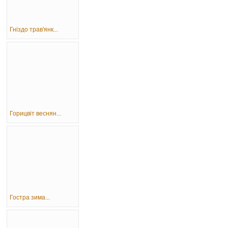
Гніздо трав'янк...
Горицвіт веснян...
Гостра зима...