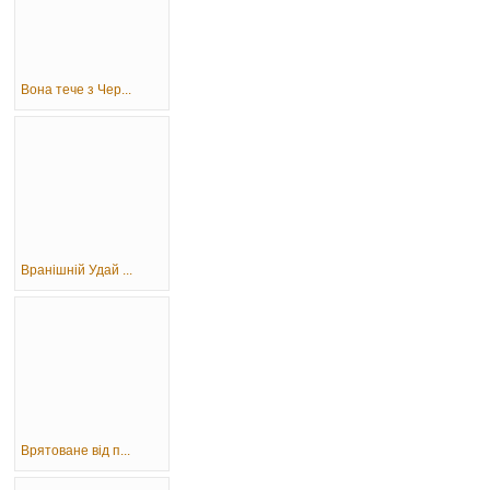
Вона тече з Чер...
Вранішній Удай ...
Врятоване від п...