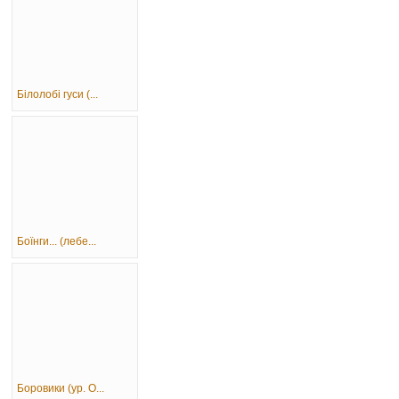
Білолобі гуси (...
Боїнги... (лебе...
Боровики (ур. О...