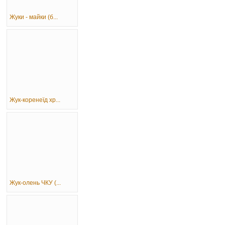
Жуки - майки (б...
Жук-коренеїд хр...
Жук-олень ЧКУ (...