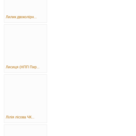
Лилик двоколірн...
Лисиця (НПП Пир...
Лілія лісова ЧК...