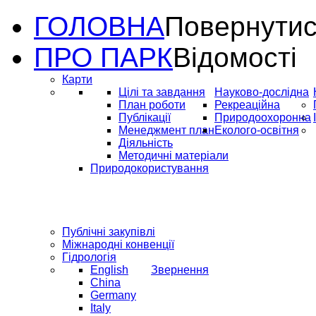
ГОЛОВНА
Повернутис
ПРО ПАРК
Відомості
Карти
Цілі та завдання
Науково-дослідна
План роботи
Рекреаційна
Публікації
Природоохоронна
Менеджмент план
Еколого-освітня
Діяльність
Методичні матеріали
Природокористування
Публічні закупівлі
Міжнародні конвенції
Гідрологія
English
Звернення
China
Germany
Italy