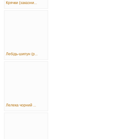
Крячки (заказни...
Лебідь-шипун (р...
Лелека чорний ...