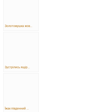
Золотомушка жов...
Зустрілись ящір...
Їжак південний ...