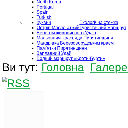
North Korea
Portugal
Spain
Turkish
Куквин
Екологічна стежка
Острів Масальський
Туристичний маршрут
Берегом живописного Удаю
Мальовничі краєвиди Пирятинщини
Мандрівка Березоворудським краєм
Пам’ятки Пирятинщини
Заплавний Удай
Водний маршрут «Кроти-Бурти»
Ви тут:
Головна
Галере