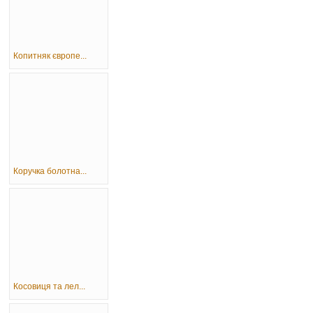
Копитняк європе...
Коручка болотна...
Косовиця та лел...