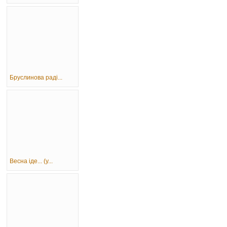
Бруслинова раді...
Весна іде... (у...