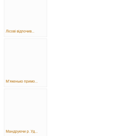
Лісові відпочив...
М’якенько примо...
Мандруючи р. Уд...