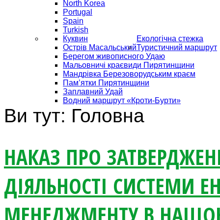
North Korea
Portugal
Spain
Turkish
Куквин
Екологічна стежка
Острів Масальський
Туристичний маршрут
Берегом живописного Удаю
Мальовничі краєвиди Пирятинщини
Мандрівка Березоворудським краєм
Пам’ятки Пирятинщини
Заплавний Удай
Водний маршрут «Кроти-Бурти»
Ви тут:
Головна
НАКАЗ ПРО ЗАТВЕРДЖЕН
ДІЯЛЬНОСТІ СИСТЕМИ Е
МЕНЕДЖМЕНТУ В НАЦІ