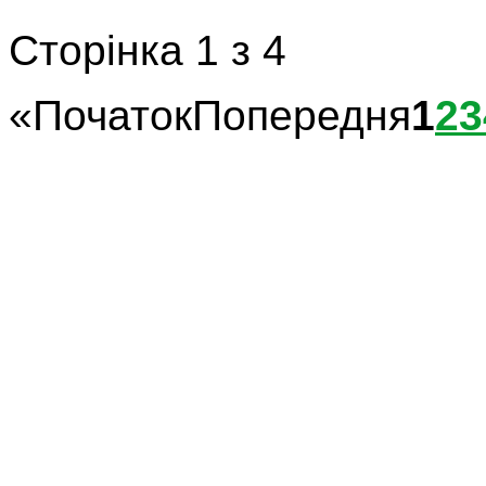
Сторінка 1 з 4
«
Початок
Попередня
1
2
3