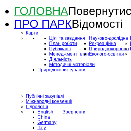
ГОЛОВНА
Повернутис
ПРО ПАРК
Відомості
Карти
Цілі та завдання
Науково-дослідна
План роботи
Рекреаційна
Публікації
Природоохоронна
Менеджмент план
Еколого-освітня
Діяльність
Методичні матеріали
Природокористування
Публічні закупівлі
Міжнародні конвенції
Гідрологія
English
Звернення
China
Germany
Italy