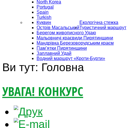
North Korea
Portugal
Spain
Turkish
Куквин
Екологічна стежка
Острів Масальський
Туристичний маршрут
Берегом живописного Удаю
Мальовничі краєвиди Пирятинщини
Мандрівка Березоворудським краєм
Пам’ятки Пирятинщини
Заплавний Удай
Водний маршрут «Кроти-Бурти»
Ви тут:
Головна
УВАГА! КОНКУРС