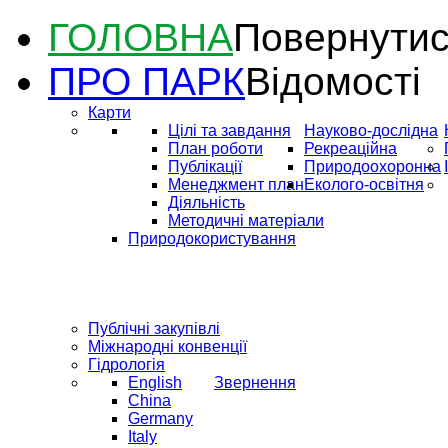
ГОЛОВНА
Повернутис
ПРО ПАРК
Відомості
Карти
Цілі та завдання
Науково-дослідна
План роботи
Рекреаційна
Публікації
Природоохоронна
Менеджмент план
Еколого-освітня
Діяльність
Методичні матеріали
Природокористування
Публічні закупівлі
Міжнародні конвенції
Гідрологія
English
Звернення
China
Germany
Italy