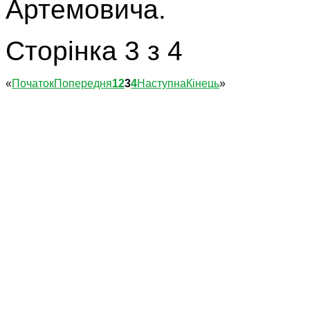
Артемовича.
Сторінка 3 з 4
«
Початок
Попередня
1
2
3
4
Наступна
Кінець
»