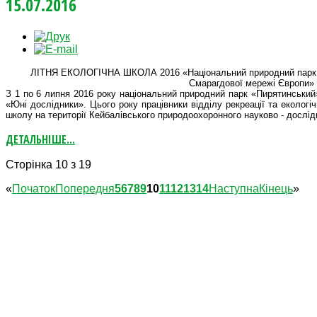
15.07.2016
ЛІТНЯ ЕКОЛОГІЧНА ШКОЛА 2016 «Національний природний парк «П
Смарагдової мережі Європи»
З 1 по 6 липня 2016 року національний природний парк «Пирятинський»
«Юні дослідники».
Цього року працівники відділу рекреації та екологіч
школу на території Кейбалівського природоохоронного науково - дослід
ДЕТАЛЬНІШЕ...
Сторінка 10 з 19
«
Початок
Попередня
5
6
7
8
9
10
11
12
13
14
Наступна
Кінець
»