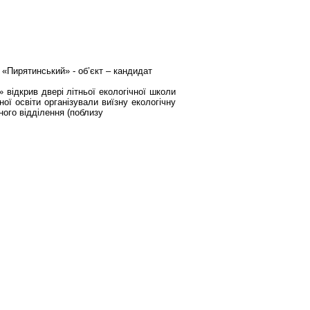
ирятинський» - об’єкт – кандидат
 відкрив двері літньої екологічної школи
ної освіти організували виїзну екологічну
ного відділення (поблизу