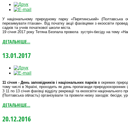
У національному природному парку «Пирятинський» (Полтавська о
перезимувати птахам». Від початку акції фахівцями з екоосвіти прове
садків та учнів початкової школи міста.
19 січня 2017 року Тетяна Безпала провела зустріч-бесіду на тему «На
ДЕТАЛЬНІШЕ...
13.01.2017
11 січня - День заповідників і національних парків
в окремих природ
тому числі в Україні, проходить як день пропаганди природоохоронних і
З 11 по 13 січня фахівці відділу рекреації та екоосвіти національного 
(Полтавська область) організували та провели низку заходів: бесіди, ур
ДЕТАЛЬНІШЕ...
20.12.2016