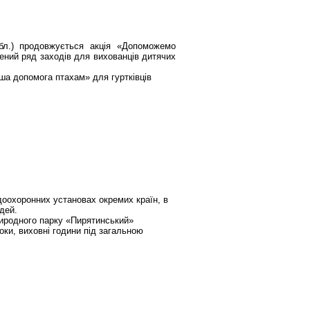
бл.) продовжується акція «Допоможемо
дений ряд заходів для вихованців дитячих
ша допомога птахам» для гуртківців
оохоронних установах окремих країн, в
дей.
природного парку «Пирятинський»
оки, виховні години під загальною