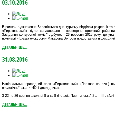
03.10.2016
В рамках відзначення Всесвітнього дня туризму відділом рекреації та 
«Пирятинський» було заплановано і проведено щорічний районни
Засідання конкурсної комісії відбулося 26 вересня 2016 року, до ува
номінації «Краща екскурсія» Макарова Вікторія представила пішохідний
ДЕТАЛЬНІШЕ...
31.08.2016
Національний природний парк «Пирятинський» (Полтавська обл.) цьо
екологічної школи «Юні дослідники».
З 22 по 26 серпня школярі 8-а та 8-б класів Пирятинської ЗШ I-III ст.
ДЕТАЛЬНІШЕ...