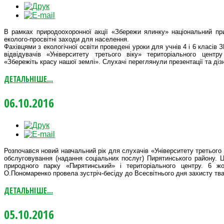
В рамках природоохоронної акції «Збережи ялинку» національний пр
еколого-просвітні заходи для населення.
Фахівцями з екологічної освіти проведені уроки для учнів 4 і 6 класів
відвідувачів «Університету третього віку» територіального цент
«Збережіть красу нашої землі». Слухачі переглянули презентації та ді
ДЕТАЛЬНІШЕ...
06.10.2016
Розпочався новий навчальний рік для слухачів «Університету третього 
обслуговування (надання соціальних послуг) Пирятинського району. Це
природного парку «Пирятинський» і територіального центру. 6 ж
О.Пономаренко провела зустріч-бесіду до Всесвітнього дня захисту тва
ДЕТАЛЬНІШЕ...
05.10.2016