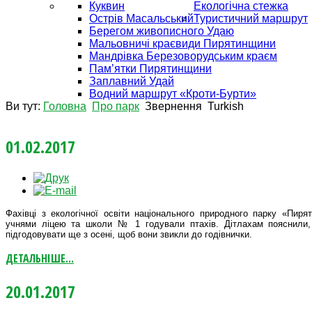
Куквин
Екологічна стежка
Острів Масальський
Туристичний маршрут
Берегом живописного Удаю
Мальовничі краєвиди Пирятинщини
Мандрівка Березоворудським краєм
Пам’ятки Пирятинщини
Заплавний Удай
Водний маршрут «Кроти-Бурти»
Ви тут:
Головна
Про парк
Звернення
Turkish
01.02.2017
Фахівці з екологічної освіти національного природного парку «Пиря
учнями ліцею та школи № 1 годували птахів. Дітлахам пояснили, 
підгодовувати ще з осені, щоб вони звикли до годівнички.
ДЕТАЛЬНІШЕ...
20.01.2017