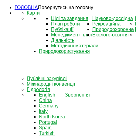
ГОЛОВНА
Повернутись на головну
Карти
Цілі та завдання
Науково-дослідна
План роботи
Рекреаційна
Публікації
Природоохоронна
Менеджмент план
Еколого-освітня
Діяльність
Методичні матеріали
Природокористування
Публічні закупівлі
Міжнародні конвенції
Гідрологія
English
Звернення
China
Germany
Italy
North Korea
Portugal
Spain
Turkish