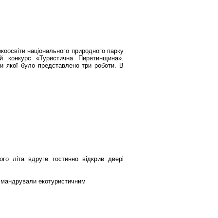
екоосвіти національного природного парку
й конкурс «Туристична Пирятинщина».
ги якої було представлено три роботи. В
го літа вдруге гостинно відкрив двері
№6 мандрували екотуристичним