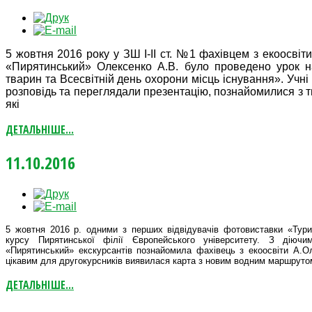
5 жовтня 2016 року у ЗШ І-ІІ ст. №1 фахівцем з екоосвіт
«Пирятинський» Олексенко А.В. було проведено урок н
тварин та Всесвітній день охорони місць існування». Учні
розповідь та переглядали презентацію, познайомилися з т
які
ДЕТАЛЬНІШЕ...
11.10.2016
5 жовтня 2016 р. одними з перших відвідувачів фотовиставки «Тур
курсу Пирятинської філії Європейського університету. З дію
«Пирятинський» екскурсантів познайомила фахівець з екоосвіти А.Ол
цікавим для другокурсників виявилася карта з новим водним маршрутом
ДЕТАЛЬНІШЕ...