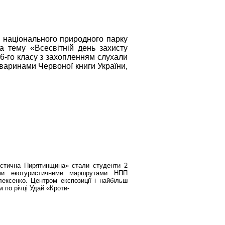
и національного природного парку
а тему «Всесвітній день захисту
 6-го класу з захопленням слухали
варинами Червоної книги України,
истична Пирятинщина» стали студенти 2
чими екотуристичними маршрутами НПП
ексенко. Центром експозиції і найбільш
 по річці Удай «Кроти-