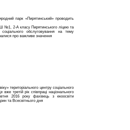
иродний парк «Пирятинський» проводить
 ЗШ №1, 2-А класу Пирятинського ліцею та
ру соціального обслуговування на тему
зналися про важливе значення
віку» територіального центру соціального
 вже третій рік співпраці національного
овтня 2016 року фахівець з екоосвіти
рин та Всесвітнього дня