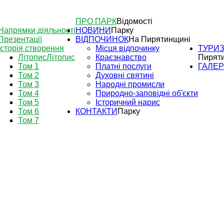
ПРО ПАРК
Відомості
Напрямки діяльності
НОВИНИ
Парку
Презентації
ВІДПОЧИНОК
На Пирятинщині
Історія створення
Місця відпочинку
ТУРИ
Літопис
Літопис
Краєзнавство
Пирят
Том 1
Платні послуги
ГАЛЕ
Том 2
Духовні святині
Том 3
Народні промисли
Том 4
Природно-заповідні об'єкти
Том 5
Історичний нарис
Том 6
КОНТАКТИ
Парку
Том 7